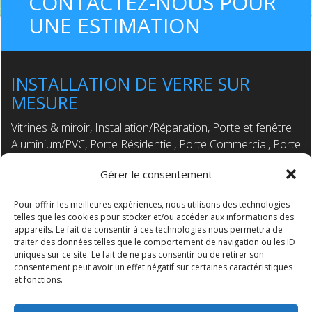
CONTACTEZ-NOUS POUR
UNE ESTIMATION
INSTALLATION DE VERRE SUR
MESURE
Vitrines & miroir, Installation/Réparation, Porte et fenêtre
Aluminium/PVC, Porte Résidentiel, Porte Commercial, Porte
Patio, Porte de Douche, Mur Rideau, Moustiquaire, Verre
Gérer le consentement
Anti-Balle, Verre Thermos, Verre trempé, Dessus de table,
Étagère en vitre, Tuile en verre, Quincaillerie de verre,
Pour offrir les meilleures expériences, nous utilisons des technologies
Quincaillerie de Douche, etc ..
telles que les cookies pour stocker et/ou accéder aux informations des
appareils. Le fait de consentir à ces technologies nous permettra de
traiter des données telles que le comportement de navigation ou les ID
Accueil
Produits et services
uniques sur ce site. Le fait de ne pas consentir ou de retirer son
Contact
consentement peut avoir un effet négatif sur certaines caractéristiques
et fonctions.
514-256-7521
info@vitrerieac.com